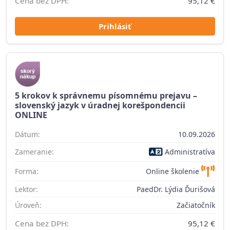
Cena bez DPH:
95,12 €
Prihlásiť
5 krokov k správnemu písomnému prejavu –
slovenský jazyk v úradnej korešpondencii
ONLINE
Dátum:
10.09.2026
Zameranie:
Administratíva
Forma:
Online školenie
Lektor:
PaedDr. Lýdia Ďurišová
Úroveň:
Začiatočník
Cena bez DPH:
95,12 €