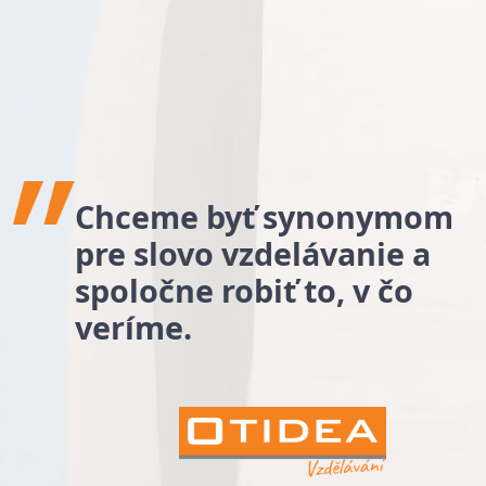
Chceme byť synonymom
pre slovo vzdelávanie a
spoločne robiť to, v čo
veríme.