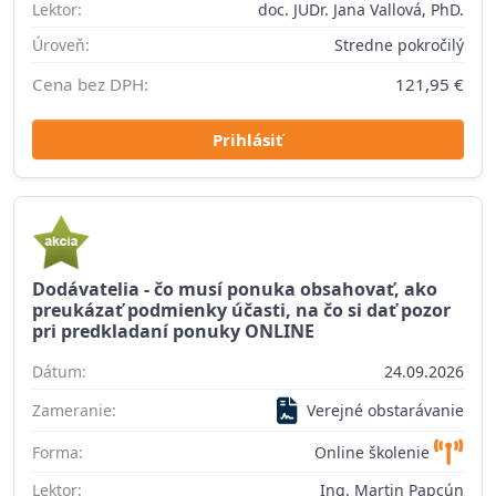
Lektor:
doc. JUDr. Jana Vallová, PhD.
Úroveň:
Stredne pokročilý
Cena bez DPH:
121,95 €
Prihlásiť
Dodávatelia - čo musí ponuka obsahovať, ako
preukázať podmienky účasti, na čo si dať pozor
pri predkladaní ponuky ONLINE
Dátum:
24.09.2026
Zameranie:
Verejné obstarávanie
Forma:
Online školenie
Lektor:
Ing. Martin Papcún