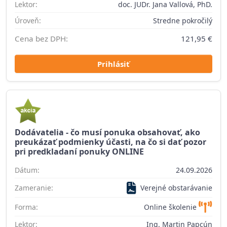
Lektor:
doc. JUDr. Jana Vallová, PhD.
Úroveň:
Stredne pokročilý
Cena bez DPH:
121,95 €
Prihlásiť
Dodávatelia - čo musí ponuka obsahovať, ako
preukázať podmienky účasti, na čo si dať pozor
pri predkladaní ponuky ONLINE
Dátum:
24.09.2026
Zameranie:
Verejné obstarávanie
Forma:
Online školenie
Lektor:
Ing. Martin Papcún