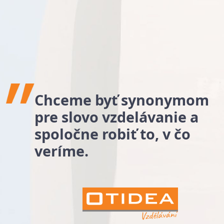
Chceme byť synonymom
pre slovo vzdelávanie a
spoločne robiť to, v čo
veríme.