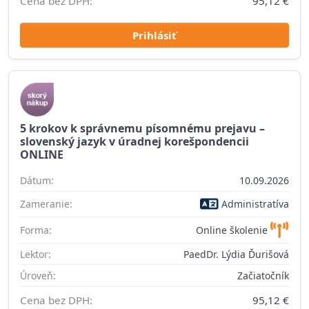
Cena bez DPH:
95,12 €
Prihlásiť
5 krokov k správnemu písomnému prejavu –
slovenský jazyk v úradnej korešpondencii
ONLINE
Dátum:
10.09.2026
Zameranie:
Administratíva
Forma:
Online školenie
Lektor:
PaedDr. Lýdia Ďurišová
Úroveň:
Začiatočník
Cena bez DPH:
95,12 €