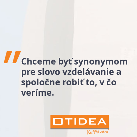
Chceme byť synonymom
pre slovo vzdelávanie a
spoločne robiť to, v čo
veríme.