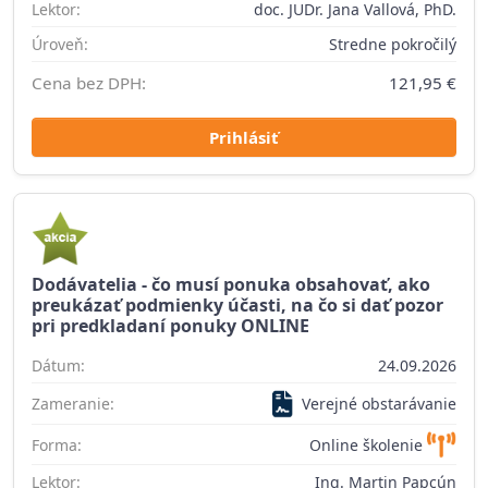
Lektor:
doc. JUDr. Jana Vallová, PhD.
Úroveň:
Stredne pokročilý
Cena bez DPH:
121,95 €
Prihlásiť
Dodávatelia - čo musí ponuka obsahovať, ako
preukázať podmienky účasti, na čo si dať pozor
pri predkladaní ponuky ONLINE
Dátum:
24.09.2026
Zameranie:
Verejné obstarávanie
Forma:
Online školenie
Lektor:
Ing. Martin Papcún