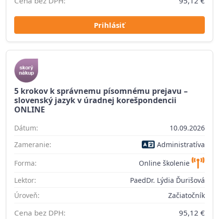
Cena bez DPH:
95,12 €
Prihlásiť
5 krokov k správnemu písomnému prejavu –
slovenský jazyk v úradnej korešpondencii
ONLINE
Dátum:
10.09.2026
Zameranie:
Administratíva
Forma:
Online školenie
Lektor:
PaedDr. Lýdia Ďurišová
Úroveň:
Začiatočník
Cena bez DPH:
95,12 €