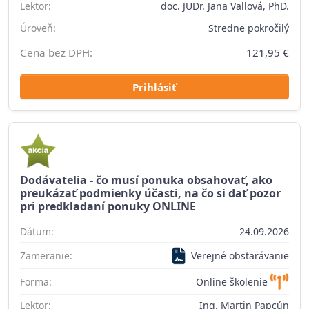
Lektor:
doc. JUDr. Jana Vallová, PhD.
Úroveň:
Stredne pokročilý
Cena bez DPH:
121,95 €
Prihlásiť
Dodávatelia - čo musí ponuka obsahovať, ako
preukázať podmienky účasti, na čo si dať pozor
pri predkladaní ponuky ONLINE
Dátum:
24.09.2026
Zameranie:
Verejné obstarávanie
Forma:
Online školenie
Lektor:
Ing. Martin Papcún