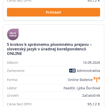
Cena bez DPH:
95,12 €
Prihlásiť
5 krokov k správnemu písomnému prejavu –
slovenský jazyk v úradnej korešpondencii
ONLINE
Dátum:
10.09.2026
Zameranie:
Administratíva
Forma:
Online školenie
Lektor:
PaedDr. Lýdia Ďurišová
Úroveň:
Začiatočník
Cena bez DPH:
95,12 €