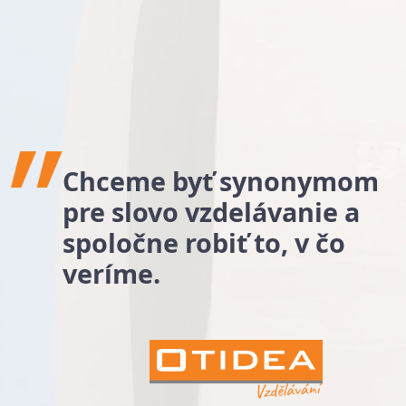
Chceme byť synonymom
pre slovo vzdelávanie a
spoločne robiť to, v čo
veríme.